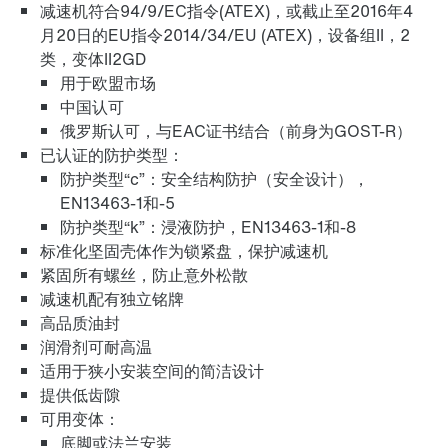
TorqLOC®空心轴安装组件
减速机符合94/9/EC指令(ATEX)，或截止至2016年4
月20日的EU指令2014/34/EU (ATEX)，设备组II，2
类，变体II2GD
用于欧盟市场
中国认可
表面保护与防腐蚀保护
俄罗斯认可，与EAC证书结合（前身为GOST-R）
已认证的防护类型：
防护类型“c”：安全结构防护（安全设计），
EN13463-1和-5
防护类型“k”：浸液防护，EN13463-1和-8
适配器
标准化坚固壳体作为锁紧盘，保护减速机
紧固所有螺丝，防止意外松散
减速机配有独立铭牌
高品质油封
润滑剂可耐高温
长期保修
适用于狭小安装空间的简洁设计
提供低齿隙
可用变体：
底脚或法兰安装