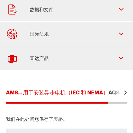
联系表
SEW-EURODRIVE 全世界
AMS... 用于安装异步电机（IEC 和 NEMA）
AQS...
驱动选择
产品配置器
选择替代产品
我们在此处问您保存了表格。