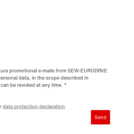
 future promotional e-mails from SEW‑EURODRVE
personal data, in the scope described in
 can be revoked at any time.
*
r
data protection declaration
.
Send