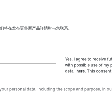
们将在发布更多新产品详情时与您联系。
Yes, I agree to receive
with possible use of my 
detail
here
. This consent
our personal data, including the scope and purpose, in ou