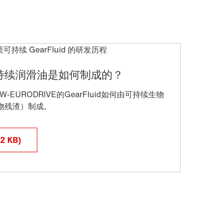
32
KB
)