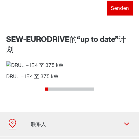
Senden
SEW-EURODRIVE的“up to date”计
划