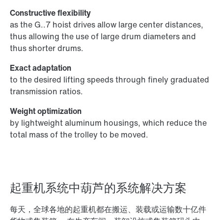
Constructive flexibility
as the G..7 hoist drives allow large center distances,
thus allowing the use of large drum diameters and
thus shorter drums.
Exact adaptation
to the desired lifting speeds through finely graduated
transmission ratios.
Weight optimization
by lightweight aluminum housings, which reduce the
total mass of the trolley to be moved.
起重机系统中葫芦的系统解决方案
每天，全球各地的起重机都在搬运、装载或运输数十亿件