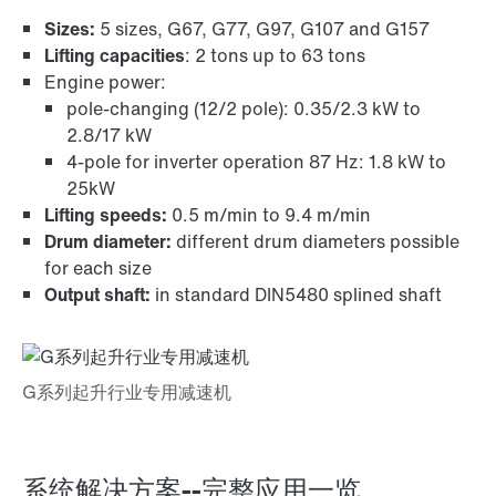
Sizes:
5 sizes, G67, G77, G97, G107 and G157
Lifting capacities
: 2 tons up to 63 tons
Engine power:
pole-changing (12/2 pole): 0.35/2.3 kW to
TorqLOC®空心轴安装组件
2.8/17 kW
4-pole for inverter operation 87 Hz: 1.8 kW to
25kW
Lifting speeds:
0.5 m/min to 9.4 m/min
Drum diameter:
different drum diameters possible
适配器
for each size
Output shaft:
in standard DIN5480 splined shaft
表面保护与防腐蚀保护
系统解决方案--完整应用一览