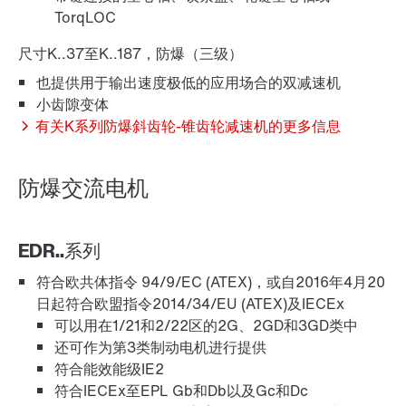
TorqLOC
尺寸K..37至K..187，防爆（三级）
编码器
也提供用于输出速度极低的应用场合的双减速机
小齿隙变体
有关K系列防爆斜齿轮-锥齿轮减速机的更多信息
诊断单元选件 /DUE
防爆交流电机
EDR..系列
油封
符合欧共体指令 94/9/EC (ATEX)，或自2016年4月20
日起符合欧盟指令2014/34/EU (ATEX)及IECEx
可以用在1/21和2/22区的2G、2GD和3GD类中
还可作为第3类制动电机进行提供
符合能效能级IE2
其他额外配置
符合IECEx至EPL Gb和Db以及Gc和Dc