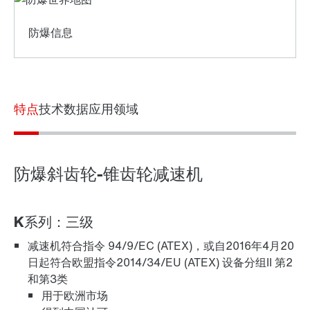
特点
技术数据
应用领域
TorqLOC®空心轴安装组件
防爆斜齿轮-锥齿轮减速机
K系列：三级
减速机符合指令 94/9/EC (ATEX)，或自2016年4月20
适配器
日起符合欧盟指令2014/34/EU (ATEX) 设备分组II 第2
和第3类
用于欧洲市场