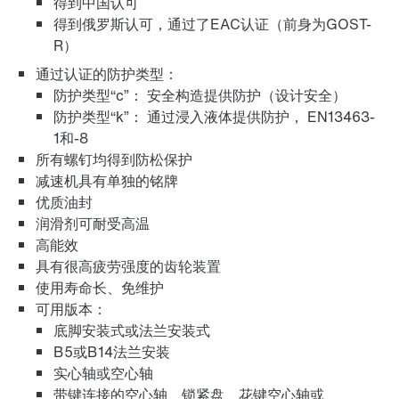
得到中国认可
得到俄罗斯认可，通过了EAC认证（前身为GOST-
长期保修
R）
通过认证的防护类型：
防护类型“c”： 安全构造提供防护（设计安全）
防护类型“k”： 通过浸入液体提供防护， EN13463-
表面保护与防腐蚀保护
1和-8
所有螺钉均得到防松保护
减速机具有单独的铭牌
优质油封
润滑剂可耐受高温
润滑油
高能效
具有很高疲劳强度的齿轮装置
使用寿命长、免维护
可用版本：
底脚安装式或法兰安装式
制动器 BE..
B5或B14法兰安装
实心轴或空心轴
带键连接的空心轴、锁紧盘、花键空心轴或