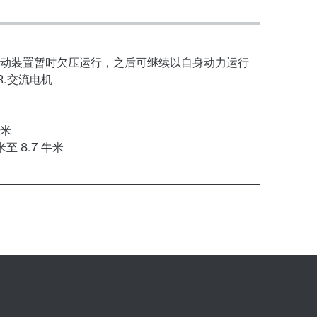
可由另一驱动装置暂时欠压运行，之后可继续以自身动力运行
R.交流电机
表面保护与防腐蚀保护
牛米
至 8.7 牛米